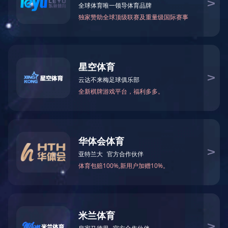
爱游戏手机登录入口-爱游戏（中
28
国）完成董事、高级管理…
2026-04
2026年4月24日下午，爱游戏手机登录入口-爱游
戏（中国） （以下简称“公司”）在27楼会议室以
现场表决与网络投票相结合方式召开2025年度…
详细内容 +
通知公告
更多 +
爱游戏手机登录入口-爱游戏（中国） 2026-2028年度水电机组涉网试验技术服务招标公告
株洲航电（空洲水电站）扩机工程项目双重预防体系建设技术服务竞争性磋商公告
某屋顶分布式光伏项目可行性研究（含初步设计）及施工图设计服务竞争性磋商公告