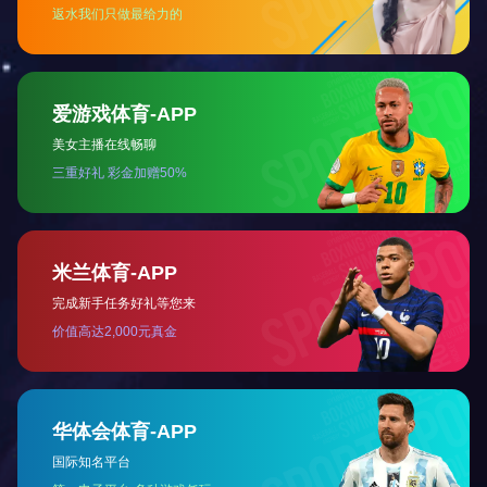
追寻红色足迹 赓续精神血脉——发展新能源党支部赴杨得志故居开展主题党…
12-24
党建引领聚合力 情暖福利显担当——总部人力资源部、市场开发部、工程管…
12-22
联学共建聚合力 砥砺同行谱新篇——爱游戏手机登录入口-爱游戏（中国）与立达装备开展党支部联学共…
12-12
传承隆平精神 筑牢能源基石——工程管理部党支部与纪检审计部党支部赴隆…
12-02
清流映党旗 实干践初心——发展新能源党支部开展“守护河道生态”主题党…
12-02
爱游戏手机登录入口-爱游戏（中国）资金财务部党支部与证券事务部党支部联合开展“传承红色基因 砥…
10-31
爱游戏手机登录入口-爱游戏（中国）纪检审计部党支部与益沅公司党支部开展党建联学联建活动
08-29