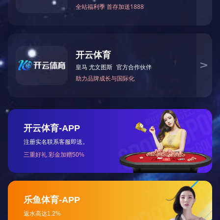
怀着肃穆而敬仰的心情，全体党
在杨开慧烈士雕像前，全体党员庄严
通过讲解员声情并茂的详细讲解
听讲解，详细了解了杨开慧烈士作为
亲、忠诚革命的好党员短暂但不平凡