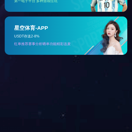
敢于自我革命”为题讲授廉政党课。
重温杨开慧烈士的事迹，大家被
信念。活动结束后，全体党员纷纷表
良家风，以忠诚之心对待组织，以挚
质量跨越式发展保驾护航。
【本文标签】:
关于公司