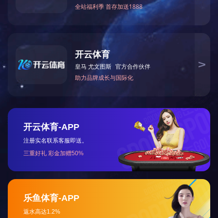
关于公司
关于公司
湖南省长沙市天心区芙蓉中路三段142号光大
发展大厦B座27楼
领导介绍
(86)0731-88789290(公司电话)
组织结构
发展历程
(86)0731-88789296(投资者电话)
发展战略
hnfz@shop-orimatsu.com
爱游戏手机登录
410015
荣誉资质