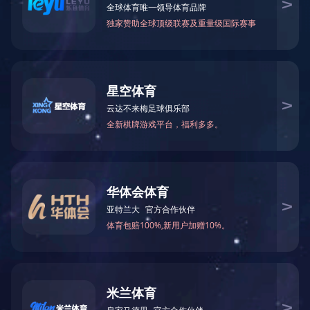
爱游戏手机登录入口
公司要闻
关于公司
关于公司
湖南省长沙市天心区芙蓉中路三段142号光大
发展大厦B座27楼
领导介绍
(86)0731-88789290(公司电话)
组织结构
发展历程
(86)0731-88789296(投资者电话)